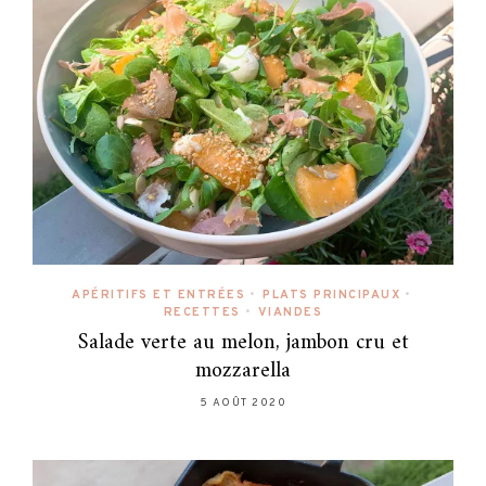
APÉRITIFS ET ENTRÉES
•
PLATS PRINCIPAUX
•
RECETTES
•
VIANDES
Salade verte au melon, jambon cru et
mozzarella
5 AOÛT 2020