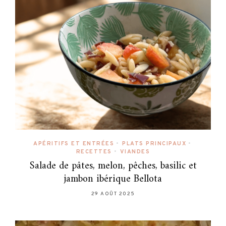
APÉRITIFS ET ENTRÉES
•
PLATS PRINCIPAUX
•
RECETTES
•
VIANDES
Salade de pâtes, melon, pêches, basilic et
jambon ibérique Bellota
29 AOÛT 2025