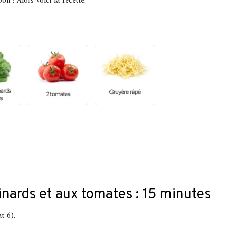
bon ! Alors voici la recette.
inards et aux tomates : 15 minutes
t 6).