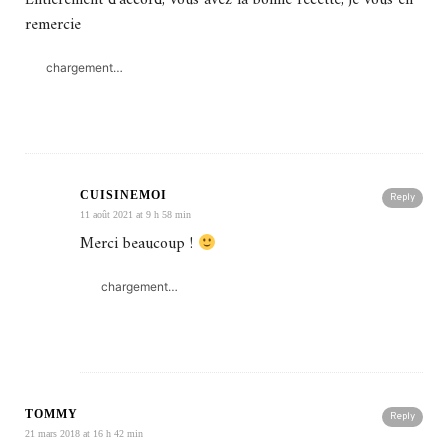
Entièrement d’accord, vous avez la bonne recette, je vous en
remercie
chargement…
CUISINEMOI
Reply
11 août 2021 at 9 h 58 min
Merci beaucoup !
chargement…
TOMMY
Reply
21 mars 2018 at 16 h 42 min