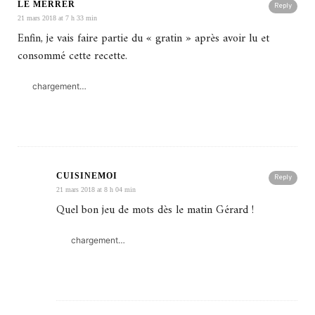
LE MERRER
Reply
21 mars 2018 at 7 h 33 min
Enfin, je vais faire partie du « gratin » après avoir lu et
consommé cette recette.
chargement…
CUISINEMOI
Reply
21 mars 2018 at 8 h 04 min
Quel bon jeu de mots dès le matin Gérard !
chargement…