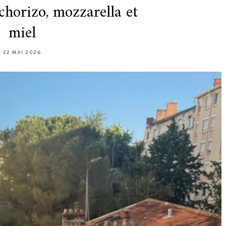
chorizo, mozzarella et
miel
22 MAI 2026