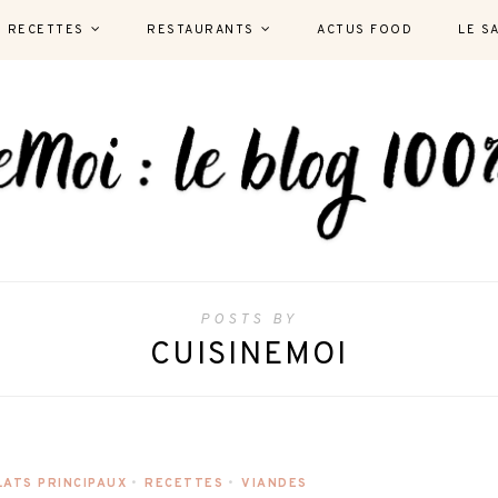
RECETTES
RESTAURANTS
ACTUS FOOD
LE S
POSTS BY
CUISINEMOI
LATS PRINCIPAUX
•
RECETTES
•
VIANDES