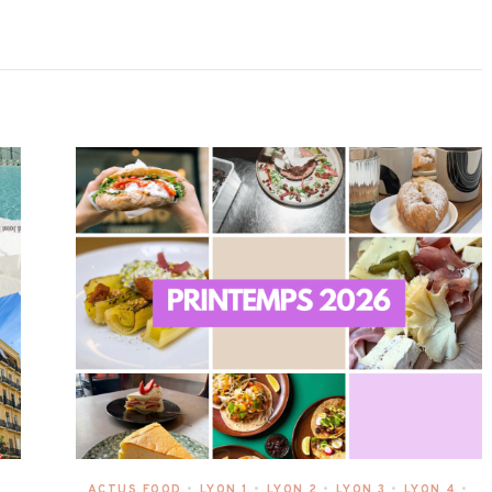
ACTUS FOOD
•
LYON 1
•
LYON 2
•
LYON 3
•
LYON 4
•