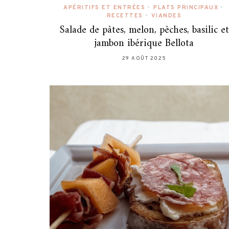
APÉRITIFS ET ENTRÉES
•
PLATS PRINCIPAUX
•
RECETTES
•
VIANDES
Salade de pâtes, melon, pêches, basilic et
jambon ibérique Bellota
29 AOÛT 2025