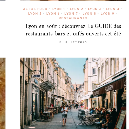
ACTUS FOOD
•
LYON 1
•
LYON 2
•
LYON 3
•
LYON 4
•
LYON 5
•
LYON 6
•
LYON 7
•
LYON 8
•
LYON 9
•
RESTAURANTS
Lyon en août : découvrez Le GUIDE des
restaurants, bars et cafés ouverts cet été
8 JUILLET 2025