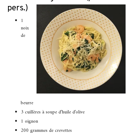
pers.)
1
noix
de
beurre
3 cuillères à soupe d’huile d’olive
1 oignon
200 grammes de crevettes